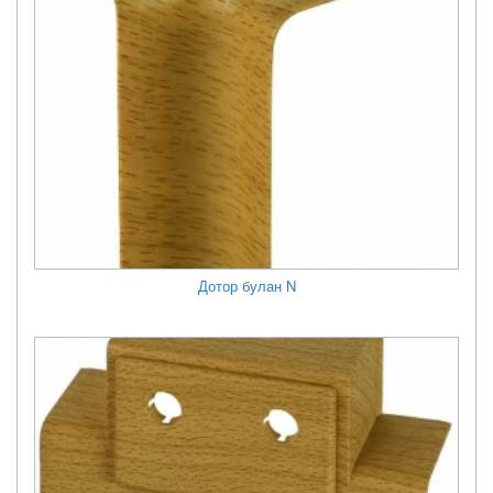
Дотор булан N