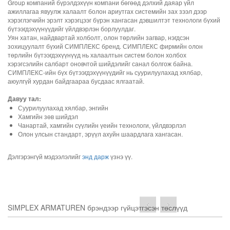
Group компаний бүрэлдэхүүн компани бөгөөд дэлхий даяар үйл
ажиллагаа явуулж халаалт болон ариутгах системийн зах зээл дээр
хэрэглэгчийн эрэлт хэрэгцээг бүрэн хангасан дэвшилтэт технологи бүхий
бүтээгдэхүүнүүдийг үйлдвэрлэн борлуулдаг.
Уян хатан, найдвартай холболт, олон төрлийн загвар, нэгдсэн
зохицуулалт бүхий СИМПЛЕКС бренд. СИМПЛЕКС фирмийн олон
төрлийн бүтээгдэхүүнүүд нь халаалтын систем болон холбох
хэрэгсэлийн салбарт оновчтой шийдэлийг санал болгож байна.
СИМПЛЕКС-ийн бүх бүтээгдэхүүнүүдийг нь суурилуулахад хялбар,
аюулгүй хурдан байдгаараа бусдаас ялгаатай.
Давуу тал:
Суурилуулахад хялбар, энгийн
Хамгийн зөв шийдэл
Чанартай, хамгийн сүүлийн үеийн технологи, үйлдвэрлэл
Олон улсын стандарт, эрүүл ахуйн шаардлага хангасан.
Дэлгэрэнгүй мэдээлэлийг
энд дарж
үзнэ үү.
SIMPLEX ARMATUREN брэндээр гүйцэтгэсэн төслүүд