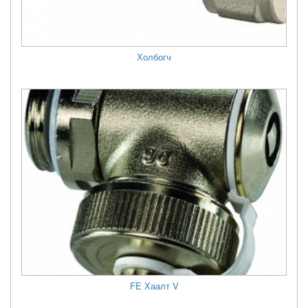
Холбогч
FE Хаалт V