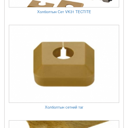
Холболтын Сет VK31 TECTITE
Холболтын сетний таг