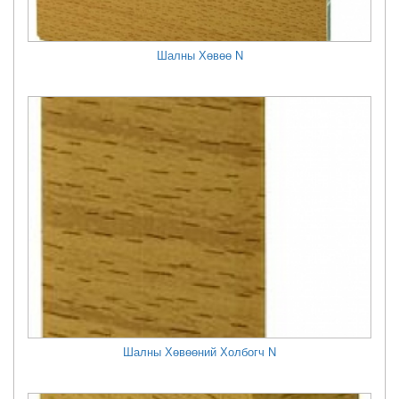
Шалны Хөвөө N
Шалны Хөвөөний Холбогч N