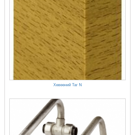
Хөвөөний Таг N