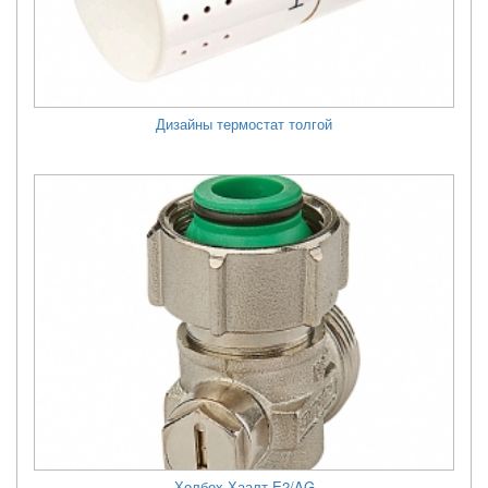
Дизайны термостат толгой
Холбох Хаалт E2/AG