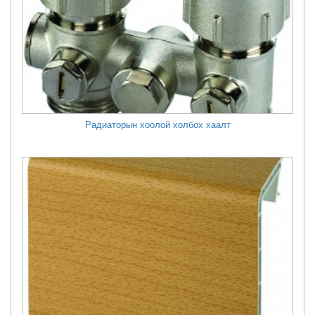
Радиаторын хоолой холбох хаалт