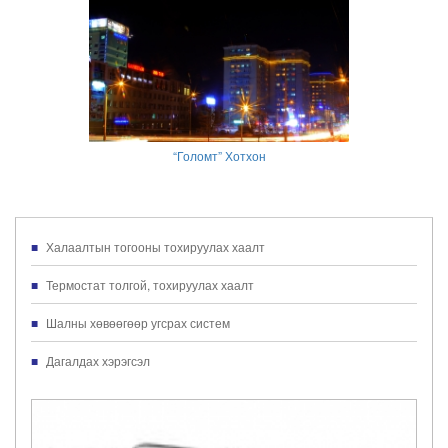
​Мон Хаус ХХК-ний орон сууцууд
​Өмнөговь 
сургууль
Халаалтын тогооны тохируулах хаалт
Термостат толгой, тохируулах хаалт
Шалны хөвөөгөөр угсрах систем
Дагалдах хэрэгсэл