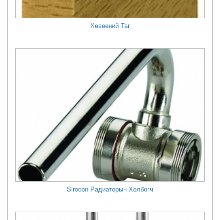
Хөвөөний Таг
Sirocon Радиаторын Холбогч