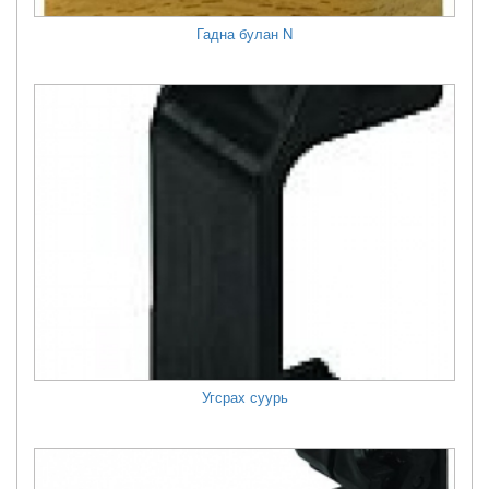
Гадна булан N
Угсрах суурь