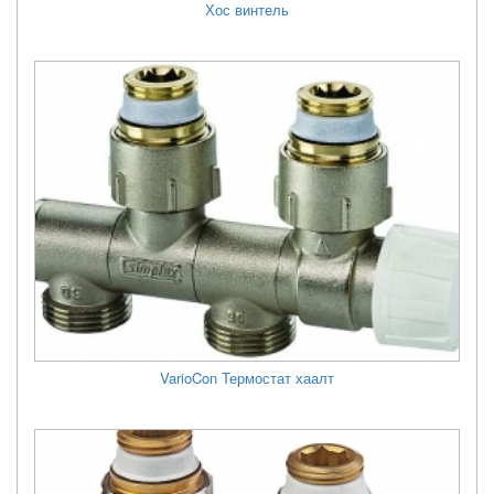
Хос винтель
VarioCon Термостат хаалт