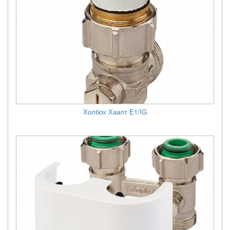
Холбох Хаалт E1/IG