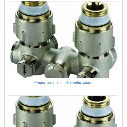
Радиаторын хоолой холбох хаалт