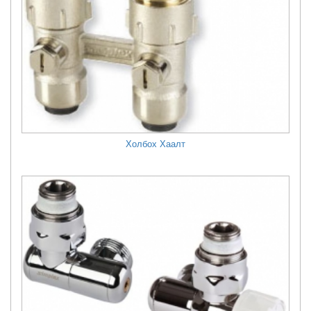
Холбох Хаалт