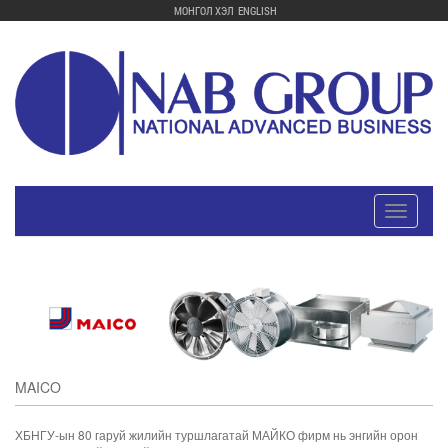
МОНГОЛ ХЭЛ
ENGLISH
Toggle
navigatio
MAICO
ХБНГУ-ын 80 гаруй жилийн туршлагатай МАЙКО фирм нь энгийн орон