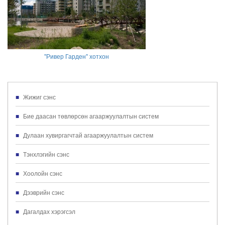
"Ривер Гарден" хотхон
Жижиг сэнс
Бие даасан төвлөрсөн агааржуулалтын систем
Дулаан хувиргагчтай агааржуулалтын систем
Тэнхлэгийн сэнс
Хоолойн сэнс
Дээврийн сэнс
Дагалдах хэрэгсэл