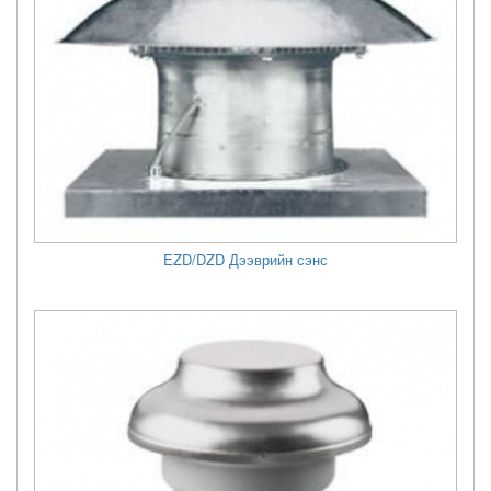
EZD/DZD Дээврийн сэнс