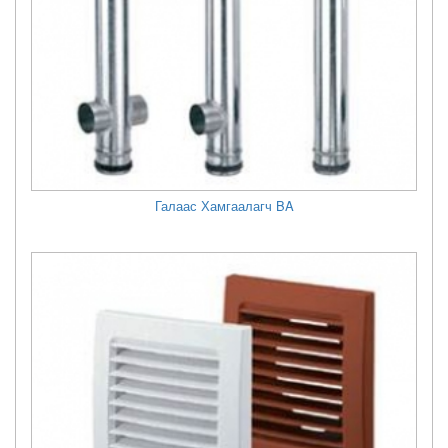
Галаас Хамгаалагч BA