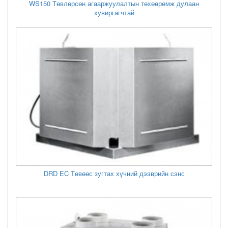
WS150 Төвлөрсөн агааржуулалтын төхөөрөмж дулаан
хувиргагчтай
DRD EC Төвөөс зугтах хүчний дээврийн сэнс