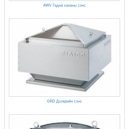
AWV Гадна хананы сэнс
GRD Дээврийн сэнс