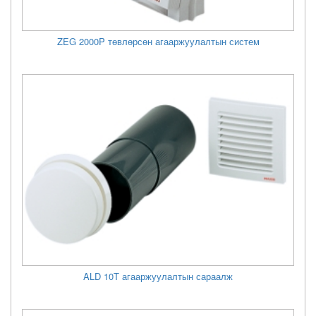
ZEG 2000P төвлөрсөн агааржуулалтын систем
ALD 10T агааржуулалтын сараалж