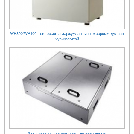
WR300/WR400 Төвлөрсөн агааржуулалтын төхөөрөмж дулаан
хувиргагчтай
Дуу чимээ тусгаарлагчтай сэнсний хайрцаг