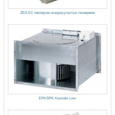
ZEG EC төвлөрсөн агааржуулалтын төхөөрөмж
EPK/DPK Хоолойн сэнс