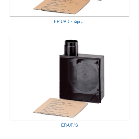
ER-UPD хайрцаг
ER-UP/G