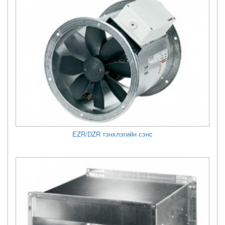
EZR/DZR тэнхлэгийн сэнс