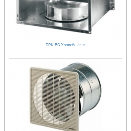
DPK EC Хоолойн сэнс