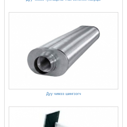
Дуу чимээ шингээгч