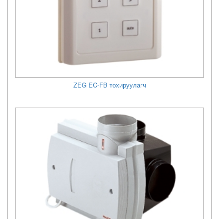
ZEG EC-FB тохируулагч