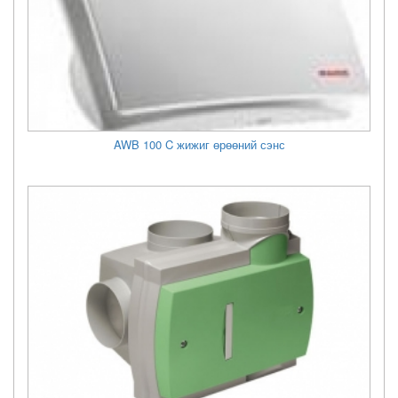
AWB 100 C жижиг өрөөний сэнс