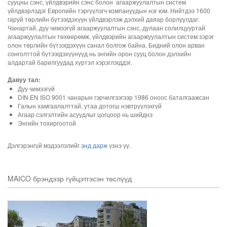
сууцны сэнс, үйлдвэрийн сэнс болон агааржуулалтын систем
үйлдвэрлэдэг Европийн тэргүүлэгч компануудын нэг юм. Нийтдээ 1600
гаруй төрлийн бүтээгдэхүүн үйлдвэрлэж дэлхий даяар борлуулдаг.
Чанартай, дуу чимээгүй агааржуулалтын сэнс, дулаан солилцууртай
агааржуулалтын төхөөрөмж, үйлдвэрийн агааржуулалтын систем зэрэг
олон төрлийн бүтээгдэхүүн санал болгож байна. Бидний олон арван
сонголттой бүтээгдэхүүнүүд нь энгийн орон сууц болон дэлхийн
алдартай барилгуудад хүртэл хэрэглэгддэг.
Давуу тал:
Дуу чимээгүй
DIN EN ISO 9001 чанарын гэрчилгээгээр 1986 оноос баталгаажсан
Галын хамгаалалттай, утаа дотогш нэвтрүүлэхгүй
Агаар сэлгэлтийн асуудлыг цогцоор нь шийднэ
Энгийн тохиргоотой
Дэлгэрэнгүй мэдээлэлийг
энд дарж
үзнэ үү.
MAICO брэндээр гүйцэтгэсэн төслүүд