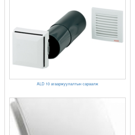
ALD 10 агааржуулалтын сараалж