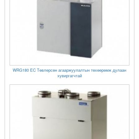
WRG180 EC Төвлөрсөн агааржуулалтын төхөөрөмж дулаан
хувиргагчтай