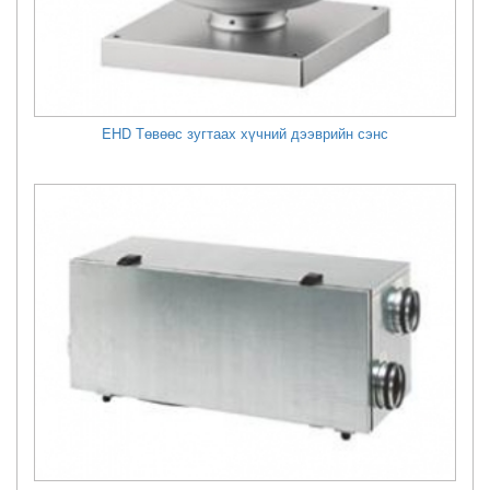
EHD Төвөөс зугтаах хүчний дээврийн сэнс